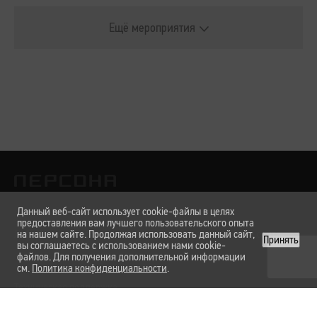
Ещё мероприятия
Данный веб-сайт использует cookie-файлы в целях
предоставления вам лучшего пользовательского опыта
Лаборатории
на нашем сайте. Продолжая использовать данный сайт,
Услуги и цены
О нас
Вакансии
Карта сайта
Принять
вы соглашаетесь с использованием нами cookie-
файлов. Для получения дополнительной информации
см.
Политика конфиденциальности
.
Техническая поддержка
Форма обратной связи